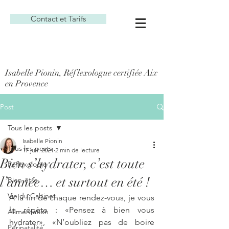
Contact et Tarifs
Isabelle Pionin, Réflexologue certifiée Aix
en Provence
Post
Tous les posts
Isabelle Pionin
Tous les posts
17 juil. 2021
2 min de lecture
Bien s’hydrater, c’est toute
Réflexologie
l’année… et surtout en été !
Bien-être
Vie du Cabinet
A la fin de chaque rendez-vous, je vous 
le répète : «Pensez à bien vous 
Alimentation
hydrater», «N’oubliez pas de boire 
Périnatalité