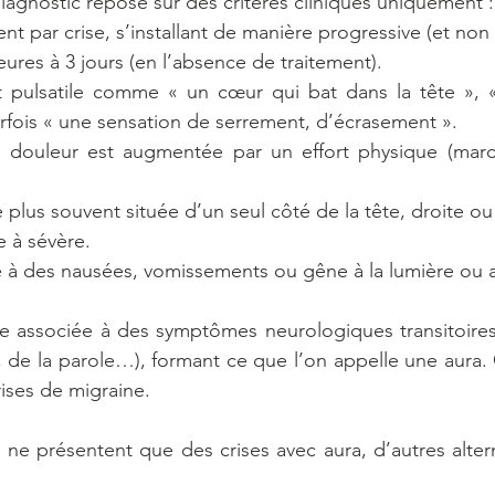
iagnostic repose sur des critères cliniques uniquement :
ent par crise, s’installant de manière progressive (et non 
eures à 3 jours (en l’absence de traitement).
t pulsatile comme « un cœur qui bat dans la tête », 
rfois « une sensation de serrement, d’écrasement ».
la douleur est augmentée par un effort physique (marc
e plus souvent située d’un seul côté de la tête, droite o
e à sévère.
e à des nausées, vomissements ou gêne à la lumière ou a
e associée à des symptômes neurologiques transitoires 
é, de la parole…), formant ce que l’on appelle une aura. C
ises de migraine.
ne présentent que des crises avec aura, d’autres altern