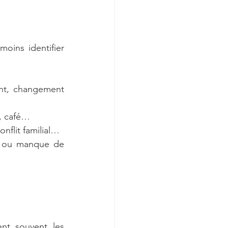
ins identifier 
ant, changement 
e, café…
onflit familial…
 ou manque de 
nt souvent les 