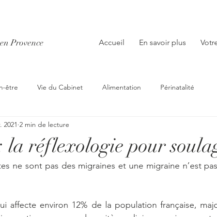
x en Provence
Accueil
En savoir plus
Votr
n-être
Vie du Cabinet
Alimentation
Périnatalité
r. 2021
2 min de lecture
 la réflexologie pour soula
tes ne sont pas des migraines et une migraine n’est pa
i affecte environ 12% de la population française, majo