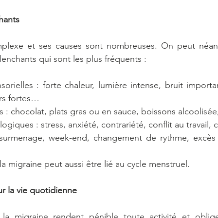
hants
plexe et ses causes sont nombreuses. On peut néanmo
lenchants qui sont les plus fréquents : 
sorielles : forte chaleur, lumière intense, bruit import
rs fortes…
s : chocolat, plats gras ou en sauce, boissons alcoolisé
giques : stress, anxiété, contrariété, conflit au travail, c
surmenage, week-end, changement de rythme, excès
a migraine peut aussi être lié au cycle menstruel.
r la vie quotidienne
a migraine rendent pénible toute activité et oblige