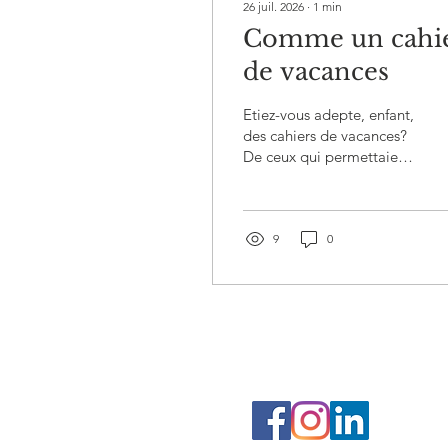
26 juil. 2026
∙
1
min
Comme un cahi
de vacances
Etiez-vous adepte, enfant,
des cahiers de vacances?
De ceux qui permettaient
de réviser ce que l'on
avait appris l'année
écoulée, agrémentés de
jeux et de coloriages?
9
0
J'en garde pour ma part
un joli souvenir: courbée
sur ce cahier que je me
retenais de dévorer, sur
un coin de la table de
salle à manger avec, en
fond sonore, le Tour de
France à la télé pendant
que mes grands-parents