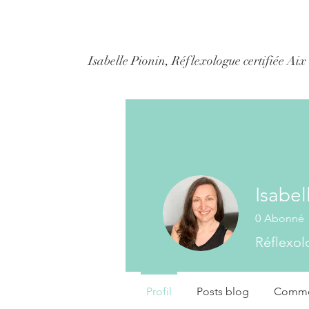
Isabelle Pionin, Réflexologue certifiée Ai
Isabel
0
Abonné
Réflexol
Profil
Posts blog
Commen