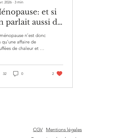
vr. 2026
∙
3
min
énopause: et si
n parlait aussi du
rouillard mental
 ménopause n’est donc
t des douleurs
 qu’une affaire de
ffées de chaleur et de
rticulaires?
urs nocturnes.
32
0
2
CGV
Mentions légales