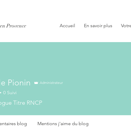
x en Provence
Accueil
En savoir plus
Votr
le Pionin
Administrateur
0
Suivi
ogue Titre RNCP
taires blog
Mentions j'aime du blog