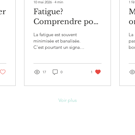
10 mai 2026
∙
4
min
1 fé
er
Fatigue?
M
Comprendre pour
o
mieux récupérer
b
La fatigue est souvent
La
e
minimisée et banalisée.
pas
C'est pourtant un signal
bou
a
que l'on ne doit jamais
sue
ignorer.
17
0
1
Voir plus