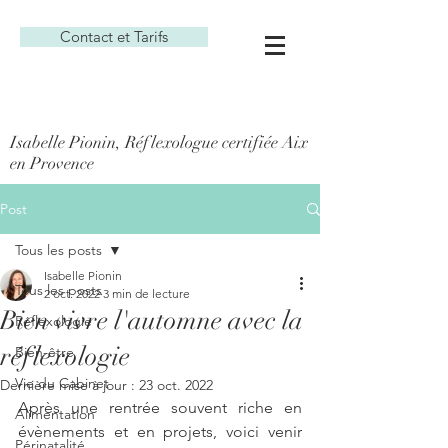
Contact et Tarifs
Isabelle Pionin, Réflexologue certifiée Aix
en Provence
Post
Tous les posts
Isabelle Pionin
Tous les posts
2 oct. 2022
3 min de lecture
Bien vivre l'automne avec la
Réflexologie
réflexologie
Bien-être
Vie du Cabinet
Dernière mise à jour :
23 oct. 2022
Après une rentrée souvent riche en 
Alimentation
évènements et en projets, voici venir 
Périnatalité