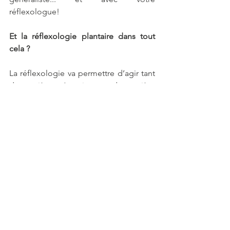
réflexologue!
Et la réflexologie plantaire dans tout 
cela ?
La réflexologie va permettre d’agir tant 
de manière préventive que de manière 
curative.
1. En prévention :
Environ un mois avant l’arrivée de 
l’allergie, le réflexologue va s’attacher à 
préparer votre organisme en travaillant 
notamment sur les zones réflexes du 
système digestif, foie et intestins en 
particulier, ainsi que sur le système 
lymphatique.