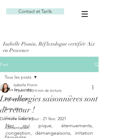
Contact et Tarifs
Isabelle Pionin, Réflexologue certifiée Aix
en Provence
Post
Tous les posts
Isabelle Pionin
Tous les posts
19 janv. 2020
4 min de lecture
Les allergies saisonnières sont
Réflexologie
de retour !
Bien-être
Vie du Cabinet
Dernière mise à jour :
21 févr. 2021
Nez qui pique, éternuements, 
Alimentation
congestion, démangeaisons, irritation 
Périnatalité