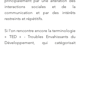
principalement par une altération des 
interactions sociales et de la 
communication et par des intérêts 
restreints et répétitifs.
Si l’on rencontre encore la terminologie 
« TED » - Troubles Envahissants du 
Développement, qui catégorisait 
différents types d’autisme, cette 
classification a désormais été 
remplacée par le 
Trouble du spectre de 
l’autisme (TSA) 
afin d’intégrer toute la 
diversité des cas rencontrés.
Les principaux symptômes de l’autisme 
sont :
des troubles du langage et de la 
communication
des difficultés relationnelles