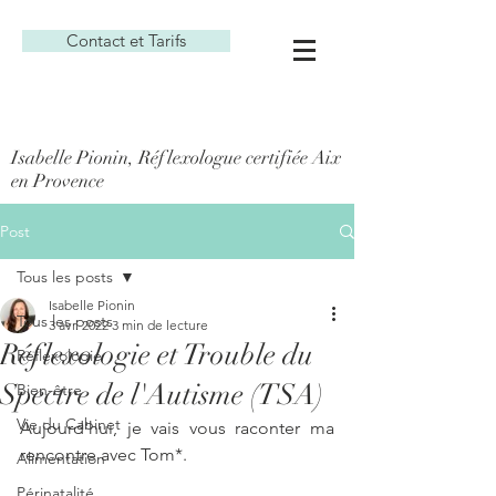
Contact et Tarifs
Isabelle Pionin, Réflexologue certifiée Aix
en Provence
Post
Tous les posts
Isabelle Pionin
Tous les posts
3 avr. 2022
3 min de lecture
Réflexologie et Trouble du
Réflexologie
Spectre de l'Autisme (TSA)
Bien-être
Vie du Cabinet
Aujourd'hui, je vais vous raconter ma 
rencontre avec Tom*.
Alimentation
Périnatalité