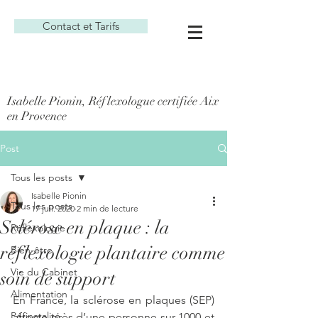
Contact et Tarifs
Isabelle Pionin, Réflexologue certifiée Aix
en Provence
Post
Tous les posts
Isabelle Pionin
Tous les posts
17 juil. 2020
2 min de lecture
Sclérose en plaque : la
Réflexologie
réflexologie plantaire comme
Bien-être
Vie du Cabinet
soin de support
Alimentation
En France, la sclérose en plaques (SEP) 
Périnatalité
affecte près d’une personne sur 1000 et 