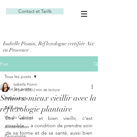
Contact et Tarifs
Isabelle Pionin, Réflexologue certifiée Aix
en Provence
Post
Tous les posts
Isabelle Pionin
Tous les posts
26 juin 2020
2 min de lecture
Seniors: mieux vieillir avec la
Réflexologie
réflexologie plantaire
Bien-être
Vie du Cabinet
Etre senior et bien vieillir, c’est 
possible… à condition de prendre soin 
Alimentation
de sa forme et de sa santé, aussi bien 
Périnatalité