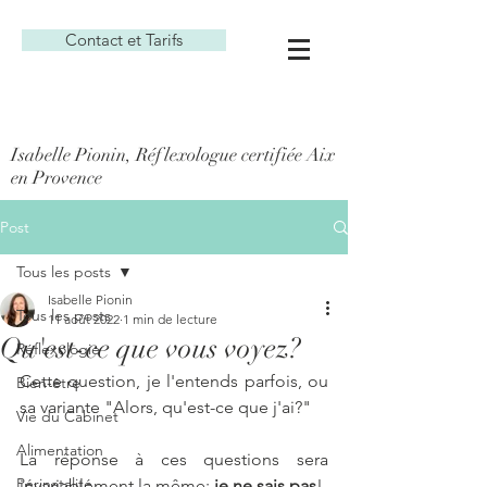
Contact et Tarifs
Isabelle Pionin, Réflexologue certifiée Aix
en Provence
Post
Tous les posts
Isabelle Pionin
Tous les posts
11 août 2022
1 min de lecture
Qu'est-ce que vous voyez?
Réflexologie
Cette question, je l'entends parfois, ou 
Bien-être
sa variante "Alors, qu'est-ce que j'ai?"
Vie du Cabinet
Alimentation
La réponse à ces questions sera 
Périnatalité
invariablement la même: 
je ne sais pas
! 